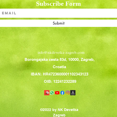
Subscribe Form
Submit
info@nkdevetka-zagreb.com
Borongajska cesta 83d, 10000, Zagreb,
Croatia
IBAN: HR4723600001102343123
OIB: 12241232289
©2022 by NK Devetka
Zagreb