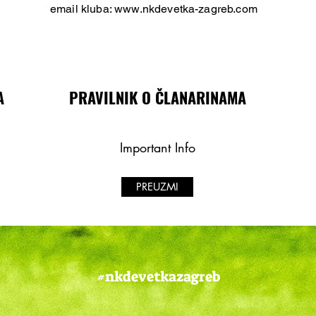
email kluba:
www.nkdevetka-zagreb.com
A
PRAVILNIK O ČLANARINAMA
Important Info
PREUZMI
#nkdevetkazagreb