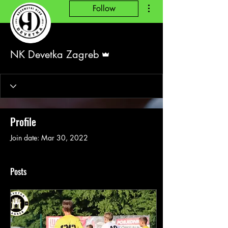
More actions
Follow
Admin
NK Devetka Zagreb
Profile
Join date: Mar 30, 2022
Posts