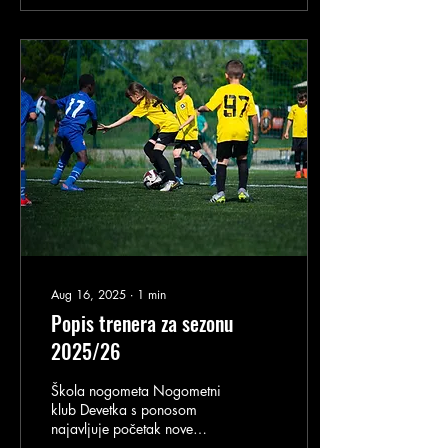
10. kola pokazuju
izvanrednu stabilnost i
kvalitetu kroz cijelu
polusezonu. Trener: Mario
Đorđević Kirin Mlađi pioniri
(2013. godište) – također s
17 osvojenih bodova u 10
kola, u seriji od četiri
uzastopne pobjede! Redom
su svladali Lučko, Maksimir,
Zagreb i...
Aug 16, 2025
∙
1
min
Popis trenera za sezonu
2025/26
Škola nogometa Nogometni
klub Devetka s ponosom
najavljuje početak nove
natjecateljske sezone.