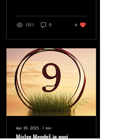
Stručni kadar škole
nogometa i ove će...
1311
0
6
Apr 30, 2025
∙
1
min
Mislav Mendeš je novi