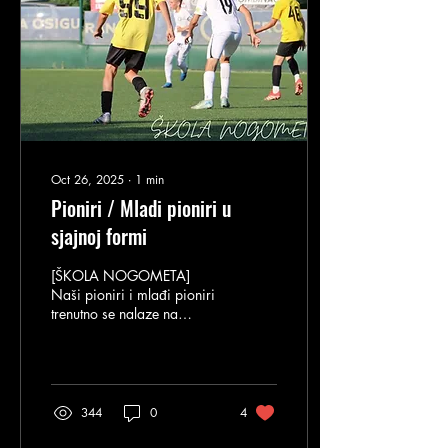
Oct 26, 2025
∙
1
min
Pioniri / Mladi pioniri u
sjajnoj formi
[ŠKOLA NOGOMETA]
Naši pioniri i mlađi pioniri
trenutno se nalaze na
sjajnom 4. mjestu u
ukupnom poretku 1. NL
Centar, u konkurenciji čak
18 klubova! 👏 Pioniri
(2011. godište) – s
344
0
4
osvojenih 17 bodova i
samo jednim porazom u